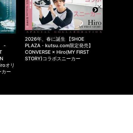
・
2026年、春に誕生 【SHOE
往年のサ
e -
PLAZA・kutsu.com限定発売】
が、カジ
T
CONVERSE × Hiro(MY FIRST
YASUDA 
ON
STORY)コラボスニーカー
iroオリ
ーカー