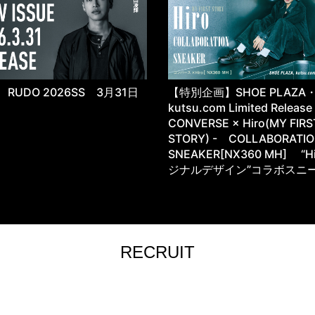
RUDO 2026SS 3月31日
【特別企画】SHOE PLAZA
kutsu.com Limited Releas
CONVERSE × Hiro(MY FIRS
STORY) - COLLABORATI
SNEAKER[NX360 MH] “H
ジナルデザイン”コラボスニ
RECRUIT