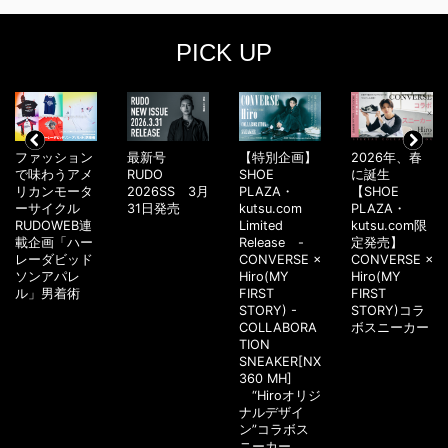
PICK UP
ファッション
最新号
【特別企画】
2026年、春
で味わうアメ
RUDO
SHOE
に誕生
リカンモータ
2026SS 3月
PLAZA・
【SHOE
ーサイクル
31日発売
kutsu.com
PLAZA・
RUDOWEB連
Limited
kutsu.com限
載企画「ハー
Release -
定発売】
レーダビッド
CONVERSE ×
CONVERSE ×
ソンアパレ
Hiro(MY
Hiro(MY
ル」男着術
FIRST
FIRST
STORY) -
STORY)コラ
COLLABORA
ボスニーカー
TION
SNEAKER[NX
360 MH]
“Hiroオリジ
ナルデザイ
ン”コラボス
ニーカー