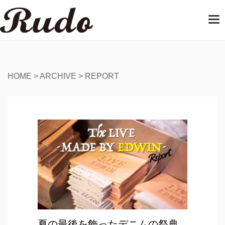
T
o
g
g
l
e
HOME
>
ARCHIVE
>
REPORT
n
a
v
i
g
a
t
i
o
n
夏の最後を飾ったデニムの祭典