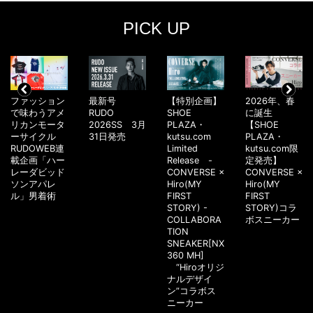
PICK UP
ファッション
最新号
【特別企画】
2026年、春
で味わうアメ
RUDO
SHOE
に誕生
リカンモータ
2026SS 3月
PLAZA・
【SHOE
ーサイクル
31日発売
kutsu.com
PLAZA・
RUDOWEB連
Limited
kutsu.com限
載企画「ハー
Release -
定発売】
レーダビッド
CONVERSE ×
CONVERSE ×
ソンアパレ
Hiro(MY
Hiro(MY
ル」男着術
FIRST
FIRST
STORY) -
STORY)コラ
COLLABORA
ボスニーカー
TION
SNEAKER[NX
360 MH]
“Hiroオリジ
ナルデザイ
ン”コラボス
ニーカー