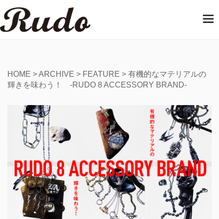
T
o
g
g
l
e
HOME
>
ARCHIVE
>
FEATURE
>
有機的なマテリアルの
n
輝きを味わう！ -RUDO 8 ACCESSORY BRAND-
a
v
i
g
a
t
i
o
n