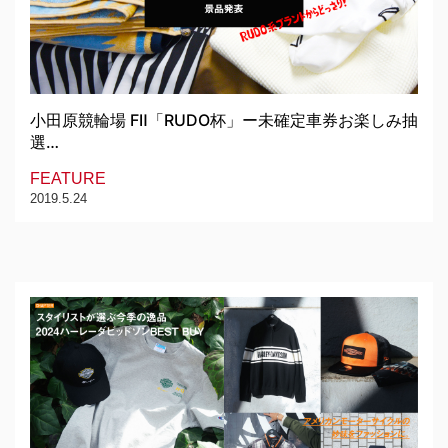
小田原競輪場 FⅡ「RUDO杯」ー未確定車券お楽しみ抽
選…
FEATURE
2019.5.24