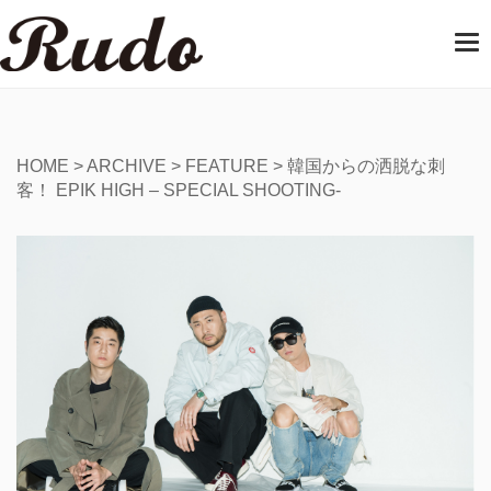
T
o
g
g
l
e
HOME
>
ARCHIVE
>
FEATURE
>
韓国からの洒脱な刺
n
客！ EPIK HIGH – SPECIAL SHOOTING-
a
v
i
g
a
t
i
o
n