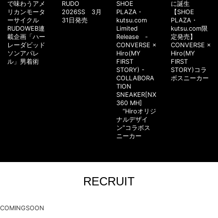
で味わうアメ
RUDO
SHOE
に誕生
リカンモータ
2026SS 3月
PLAZA・
【SHOE
ーサイクル
31日発売
kutsu.com
PLAZA・
RUDOWEB連
Limited
kutsu.com限
載企画「ハー
Release -
定発売】
レーダビッド
CONVERSE ×
CONVERSE ×
ソンアパレ
Hiro(MY
Hiro(MY
ル」男着術
FIRST
FIRST
STORY) -
STORY)コラ
COLLABORA
ボスニーカー
TION
SNEAKER[NX
360 MH]
“Hiroオリジ
ナルデザイ
ン”コラボス
ニーカー
RECRUIT
COMINGSOON