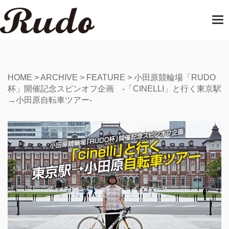
T
o
g
g
l
e
HOME
>
ARCHIVE
>
FEATURE
>
小田原競輪場「RUDO
n
杯」開催記念スピンオフ企画 -「CINELLI」と行く東京駅
a
→小田原自転車ツアー-
v
i
g
a
t
i
o
n