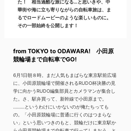
た！ 相当過酷な旅になる…と思いきや、中
華街や海に立ち寄りながらの自転車旅は、ま
るでロードムービーのような楽しいものに。
その一部始終を公開します！
from TOKYO to ODAWARA! 小田原
競輪場まで自転車でGO!
6月1日朝８時。まだ人気もまばらな東京駅前広場
に、小田原競輪場で開催されるRUDO杯決勝の見
学に向かうRUDO編集部員とカメラマンが集合し
た。さ、駅弁買って、新幹線で小田原まで。
………というわけにいかないのが俺たちっても
の。「小田原競輪場に普通に行くのはつまらな
い」という思いつきのもと、競輪だけに東京駅か
ら小田原競輪場まで自転車で行ってしまおう、と