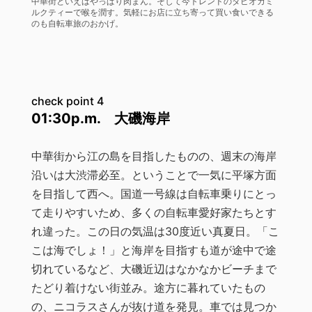
中華街といえばやっぱり肉まん。そして今トレンドのタピオカミ
ルクティーで喉を潤す。気軽にお店に立ち寄って買い食いできる
のも自転車旅のおかげ。
check point 4
01:30p.m. 大磯海岸
中華街から江の島を目指したものの、週末の海岸
沿いは大渋滞必至。ということで一気に平塚方面
を目指して西へ。国道一号線は自転車乗りにとっ
て走りやすいため、多くの自転車愛好家たちとす
れ違った。この日の気温は30度近い真夏日。「こ
こは海でしょ！」と海岸を目指すも道が途中で途
切れているなど、大磯近辺はなかなかビーチまで
たどり着けない街並み。途方に暮れていたもの
の、ニコラスさんが抜け道を発見。車では見つか