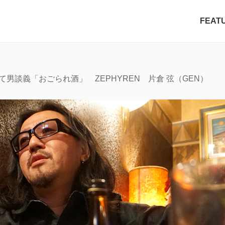
FEAT
て男談義「おごられ酒」 ZEPHYREN 片倉 弦（GEN）