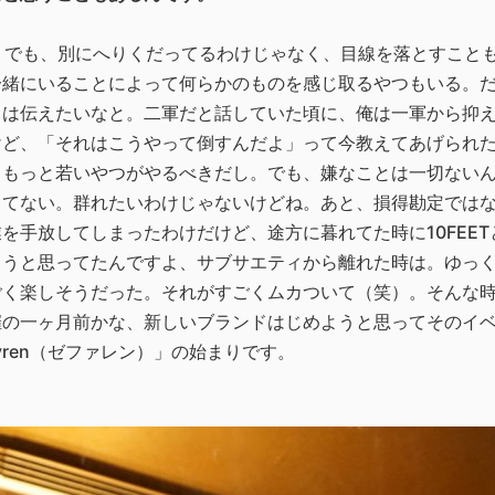
。でも、別にへりくだってるわけじゃなく、目線を落とすこと
一緒にいることによって何らかのものを感じ取るやつもいる。
とは伝えたいなと。二軍だと話していた頃に、俺は一軍から抑
けど、「それはこうやって倒すんだよ」って今教えてあげられ
、もっと若いやつがやるべきだし。でも、嫌なことは一切ないん
ってない。群れたいわけじゃないけどね。あと、損得勘定では
を手放してしまったわけだけど、途方に暮れてた時に10FEE
ようと思ってたんですよ、サブサエティから離れた時は。ゆっ
ごく楽しそうだった。それがすごくムカついて（笑）。そんな
催の一ヶ月前かな、新しいブランドはじめようと思ってそのイ
yren（ゼファレン）」の始まりです。