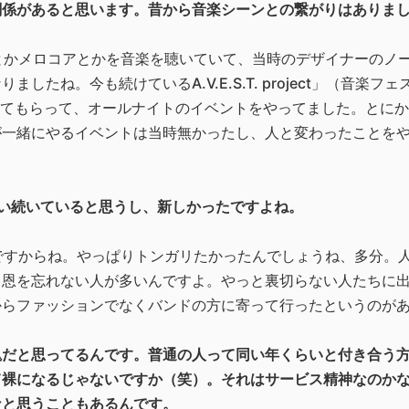
関係があると思います。昔から音楽シーンとの繋がりはありま
とかメロコアとかを音楽を聴いていて、当時のデザイナーのノ
たね。今も続けているA.V.E.S.T. project」（音楽フ
してもらって、オールナイトのイベントをやってました。とに
が一緒にやるイベントは当時無かったし、人と変わったことを
う13回くらい続いていると思うし、新しかったですよね。
ですからね。やっぱりトンガリたかったんでしょうね、多分。
て恩を忘れない人が多いんですよ。やっと裏切らない人たちに
からファッションでなくバンドの方に寄って行ったというのが
塊だと思ってるんです。普通の人って同い年くらいと付き合う
て裸になるじゃないですか（笑）。それはサービス精神なのか
なと思うこともあるんです。