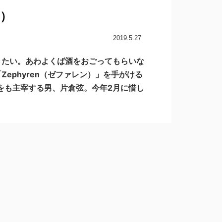
N）
2019.5.27
きたい。あわよくば酒をおごってもらいな
phyren（ゼファレン）」を手がける
RDS」をも主宰する男、片倉弦。今年2月に惜し