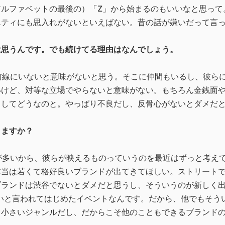
アルファベットの最後の）「Z」から始まるのもいいなと思って
エティにも思入れがないといえばない。昔の話が嫌いだって言
は思うんです。でも続けてる理由はなんでしょう。
前線にいないと意味がないと思う。そこに仲間もいるし、彼ら
いけど、対等な立場でやらないと意味がない。もちろん金銭面
としてどうなのと。やっぱり不良だし、反骨心がないとダメだ
りますか？
が多いから、彼らが映えるものっていうのを最近はずっと考え
本当は若くて格好良いブランドが出てきてほしい。ストリート
ンドは渋谷でないとダメだと思うし、そういうのが新しく出てきて
て欲しいと言われてはじめたイベントなんです。だから、他でもそ
て小さいジャンルだし、だからこそ他のこともできるブランド