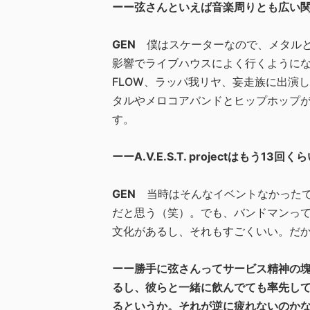
ーー弦さんといえば音楽周りとも広い
GEN
僕はスケーターなので、メタル
影響でライブハウスによく行くようになりまし
FLOW、ラッパ我リヤ、妄走族に出演
タルやメロコアバンドとヒップホップ
す。
ーーA.V.E.S.T. projectはも
GEN
当時はそんなイベントなかった
だと思う（笑）。でも、バンドマンっ
文化があるし、それもすごくいい。だ
ーー勝手に弦さんってサービス精神の
るし、彼らと一緒に飲んでても率先し
るというか。それが逆に疲れないのか