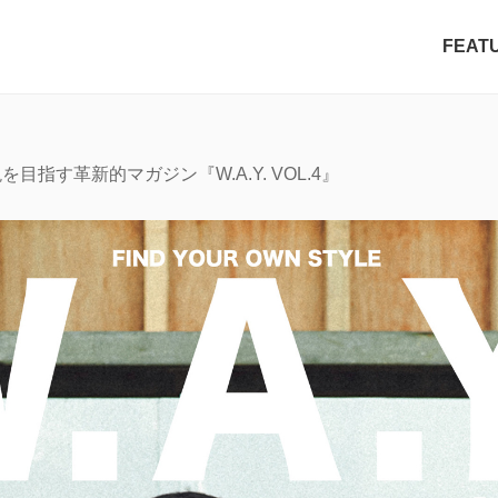
FEAT
目指す革新的マガジン『W.A.Y. VOL.4』