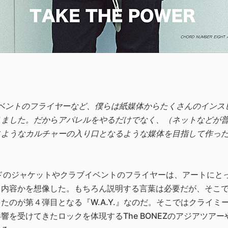
ベントのフライヤーなど、僕らは紙媒体からたくさんのインス
りました。だからアパレルをやるだけでなく、（ネットなどが
じようなカルチャーの入り口となるような媒体を目指して作っ
ドのジャケットやクラブイベントのフライヤーは、アートにと
う内容かを想像した。もちろん説明する言葉は必要だが、そこ
のが第４弾目となる『W.A.Y.』なのだ。そこではクライミ
響を受けてきたロックを体現するThe BONEZのアジアツア