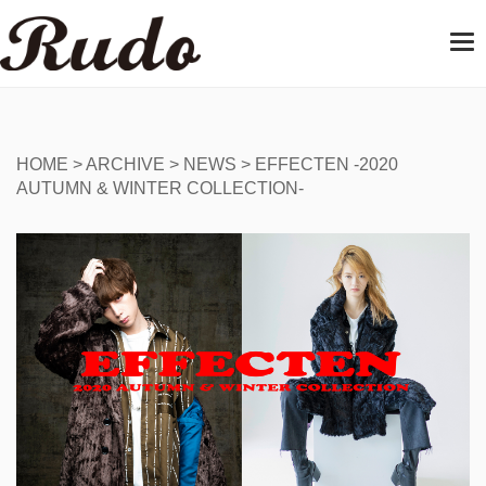
T
o
g
g
l
e
HOME
>
ARCHIVE
>
NEWS
>
EFFECTEN -2020
n
AUTUMN & WINTER COLLECTION-
a
v
i
g
a
t
i
o
n