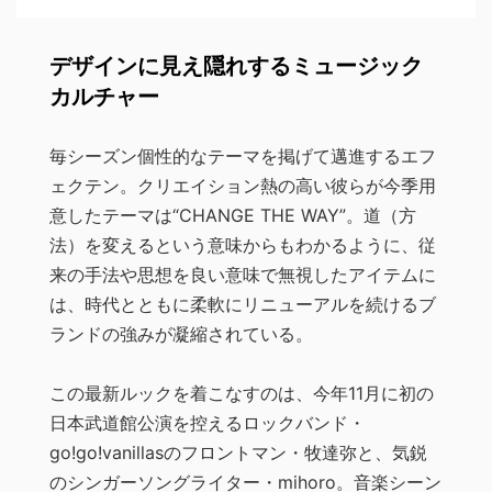
デザインに見え隠れするミュージック
カルチャー
毎シーズン個性的なテーマを掲げて邁進するエフ
ェクテン。クリエイション熱の高い彼らが今季用
意したテーマは“CHANGE THE WAY”。道（方
法）を変えるという意味からもわかるように、従
来の手法や思想を良い意味で無視したアイテムに
は、時代とともに柔軟にリニューアルを続けるブ
ランドの強みが凝縮されている。
この最新ルックを着こなすのは、今年11月に初の
日本武道館公演を控えるロックバンド・
go!go!vanillasのフロントマン・牧達弥と、気鋭
のシンガーソングライター・mihoro。音楽シーン