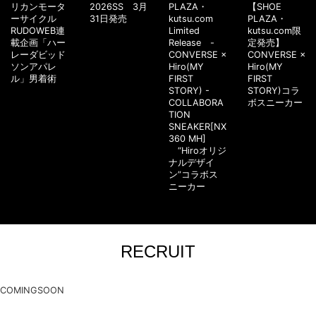
リカンモータ
2026SS 3月
PLAZA・
【SHOE
ーサイクル
31日発売
kutsu.com
PLAZA・
RUDOWEB連
Limited
kutsu.com限
載企画「ハー
Release -
定発売】
レーダビッド
CONVERSE ×
CONVERSE ×
ソンアパレ
Hiro(MY
Hiro(MY
ル」男着術
FIRST
FIRST
STORY) -
STORY)コラ
COLLABORA
ボスニーカー
TION
SNEAKER[NX
360 MH]
“Hiroオリジ
ナルデザイ
ン”コラボス
ニーカー
RECRUIT
COMINGSOON