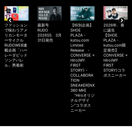
ファッション
最新号
【特別企画】
2026年、春
で味わうアメ
RUDO
SHOE
に誕生
リカンモータ
2026SS 3月
PLAZA・
【SHOE
ーサイクル
31日発売
kutsu.com
PLAZA・
RUDOWEB連
Limited
kutsu.com限
載企画「ハー
Release -
定発売】
レーダビッド
CONVERSE ×
CONVERSE ×
ソンアパレ
Hiro(MY
Hiro(MY
ル」男着術
FIRST
FIRST
STORY) -
STORY)コラ
COLLABORA
ボスニーカー
TION
SNEAKER[NX
360 MH]
“Hiroオリジ
ナルデザイ
ン”コラボス
ニーカー