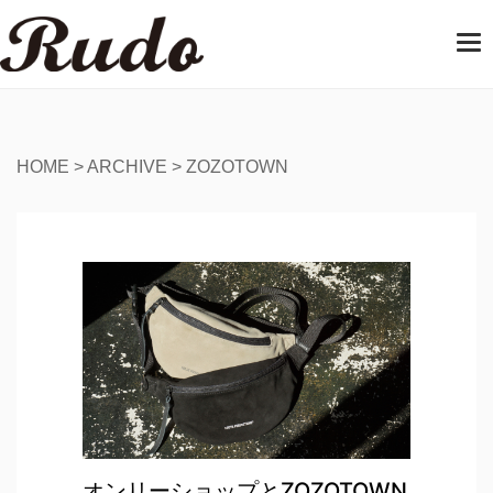
T
o
g
g
l
e
HOME
>
ARCHIVE
>
ZOZOTOWN
n
a
v
i
g
a
t
i
o
n
オンリーショップとZOZOTOWN