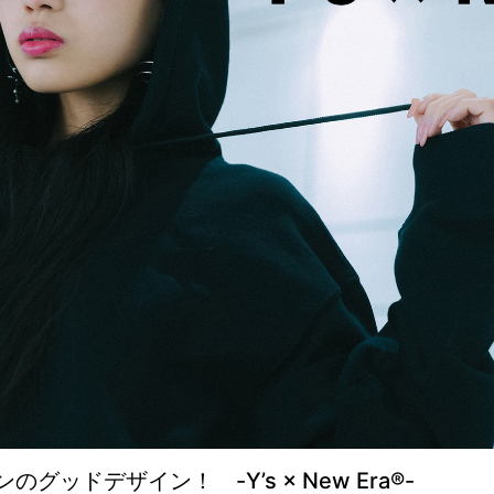
ッドデザイン！ -Y’s × New Era®-