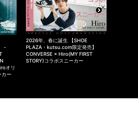
・
2026年、春に誕生 【SHOE
往年のサ
e -
PLAZA・kutsu.com限定発売】
が、カジ
T
CONVERSE × Hiro(MY FIRST
YASUDA 
ON
STORY)コラボスニーカー
iroオリ
ーカー