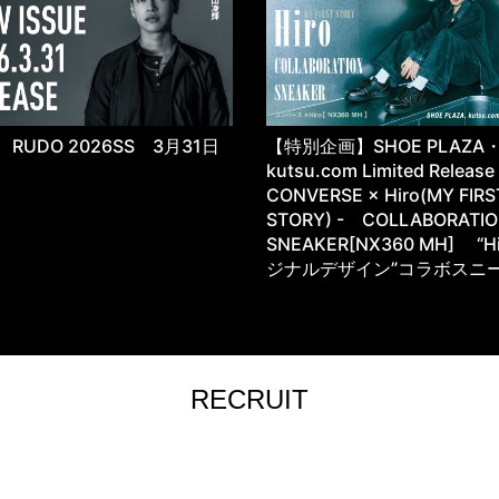
RUDO 2026SS 3月31日
【特別企画】SHOE PLAZA
kutsu.com Limited Releas
CONVERSE × Hiro(MY FIRS
STORY) - COLLABORATI
SNEAKER[NX360 MH] “H
ジナルデザイン”コラボスニ
RECRUIT