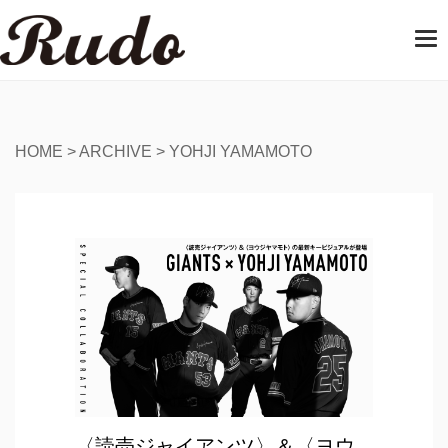
T
o
g
g
l
e
HOME
>
ARCHIVE
>
YOHJI YAMAMOTO
n
a
v
i
g
a
t
i
o
n
〈読売ジャイアンツ〉＆〈ヨウ