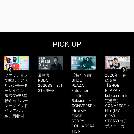
PICK UP
ファッション
最新号
【特別企画】
2026年、春
で味わうアメ
RUDO
SHOE
に誕生
リカンモータ
2026SS 3月
PLAZA・
【SHOE
ーサイクル
31日発売
kutsu.com
PLAZA・
RUDOWEB連
Limited
kutsu.com限
載企画「ハー
Release -
定発売】
レーダビッド
CONVERSE ×
CONVERSE ×
ソンアパレ
Hiro(MY
Hiro(MY
ル」男着術
FIRST
FIRST
STORY) -
STORY)コラ
COLLABORA
ボスニーカー
TION