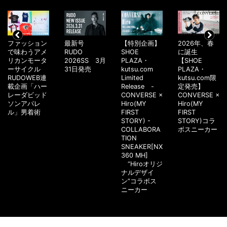
ファッション
最新号
【特別企画】
2026年、春
で味わうアメ
RUDO
SHOE
に誕生
リカンモータ
2026SS 3月
PLAZA・
【SHOE
ーサイクル
31日発売
kutsu.com
PLAZA・
RUDOWEB連
Limited
kutsu.com限
載企画「ハー
Release -
定発売】
レーダビッド
CONVERSE ×
CONVERSE ×
ソンアパレ
Hiro(MY
Hiro(MY
ル」男着術
FIRST
FIRST
STORY) -
STORY)コラ
COLLABORA
ボスニーカー
TION
SNEAKER[NX
360 MH]
“Hiroオリジ
ナルデザイ
ン”コラボス
ニーカー