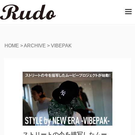
T
o
g
g
l
e
HOME
>
ARCHIVE
>
VIBEPAK
n
a
v
i
g
a
t
i
o
n
ストリートの今を描写したムー