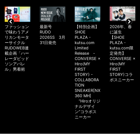
ファッション
最新号
【特別企画】
2026年、春
で味わうアメ
RUDO
SHOE
に誕生
リカンモータ
2026SS 3月
PLAZA・
【SHOE
ーサイクル
31日発売
kutsu.com
PLAZA・
RUDOWEB連
Limited
kutsu.com限
載企画「ハー
Release -
定発売】
レーダビッド
CONVERSE ×
CONVERSE ×
ソンアパレ
Hiro(MY
Hiro(MY
ル」男着術
FIRST
FIRST
STORY) -
STORY)コラ
COLLABORA
ボスニーカー
TION
SNEAKER[NX
360 MH]
“Hiroオリジ
ナルデザイ
ン”コラボス
ニーカー