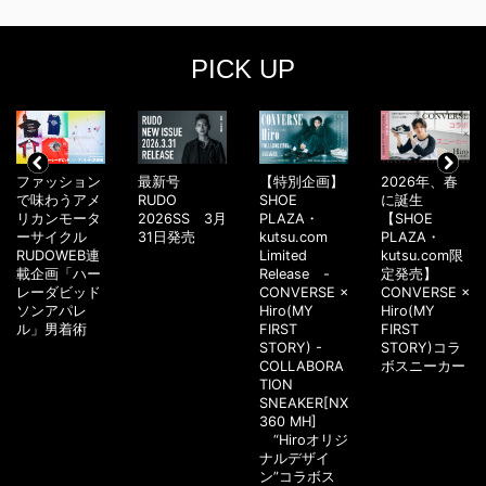
PICK UP
ファッション
最新号
【特別企画】
2026年、春
で味わうアメ
RUDO
SHOE
に誕生
リカンモータ
2026SS 3月
PLAZA・
【SHOE
ーサイクル
31日発売
kutsu.com
PLAZA・
RUDOWEB連
Limited
kutsu.com限
載企画「ハー
Release -
定発売】
レーダビッド
CONVERSE ×
CONVERSE ×
ソンアパレ
Hiro(MY
Hiro(MY
ル」男着術
FIRST
FIRST
STORY) -
STORY)コラ
COLLABORA
ボスニーカー
TION
SNEAKER[NX
360 MH]
“Hiroオリジ
ナルデザイ
ン”コラボス