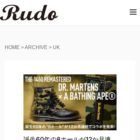
T
o
g
g
l
e
HOME
>
ARCHIVE
>
UK
n
a
v
i
g
a
t
i
o
n
誕生60年の8ホールが12か月連