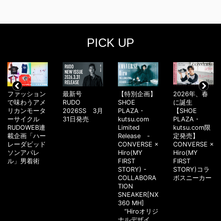
PICK UP
ファッション
最新号
【特別企画】
2026年、春
で味わうアメ
RUDO
SHOE
に誕生
リカンモータ
2026SS 3月
PLAZA・
【SHOE
ーサイクル
31日発売
kutsu.com
PLAZA・
RUDOWEB連
Limited
kutsu.com限
載企画「ハー
Release -
定発売】
レーダビッド
CONVERSE ×
CONVERSE ×
ソンアパレ
Hiro(MY
Hiro(MY
ル」男着術
FIRST
FIRST
STORY) -
STORY)コラ
COLLABORA
ボスニーカー
TION
SNEAKER[NX
360 MH]
“Hiroオリジ
ナルデザイ