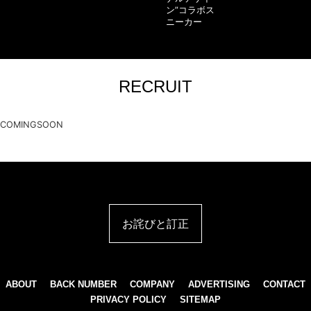
ン”コラボス
ニーカー
RECRUIT
COMINGSOON
お詫びと訂正
ABOUT
BACK NUMBER
COMPANY
ADVERTISING
CONTACT
PRIVACY POLICY
SITEMAP