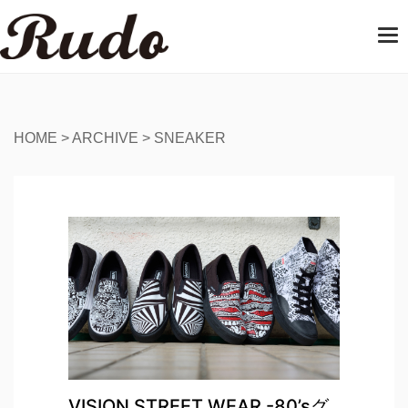
T
o
g
g
l
e
HOME
>
ARCHIVE
>
SNEAKER
n
a
v
i
g
a
t
i
o
n
VISION STREET WEAR -80’sグ