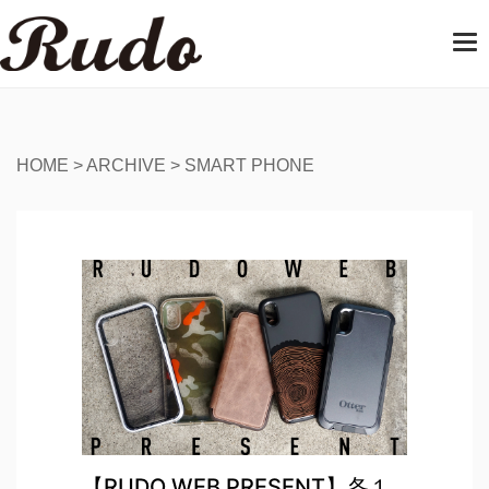
T
o
g
g
l
e
HOME
>
ARCHIVE
>
SMART PHONE
n
a
v
i
g
a
t
i
o
n
【RUDO WEB PRESENT】各１