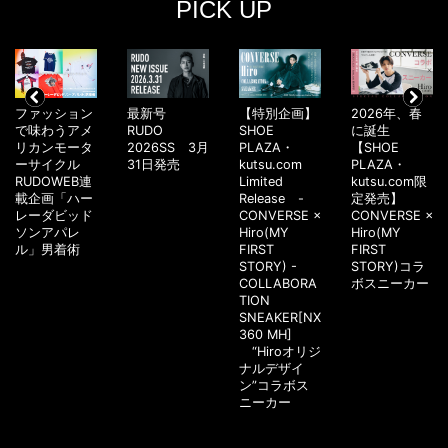
PICK UP
ファッション
最新号
【特別企画】
2026年、春
で味わうアメ
RUDO
SHOE
に誕生
リカンモータ
2026SS 3月
PLAZA・
【SHOE
ーサイクル
31日発売
kutsu.com
PLAZA・
RUDOWEB連
Limited
kutsu.com限
載企画「ハー
Release -
定発売】
レーダビッド
CONVERSE ×
CONVERSE ×
ソンアパレ
Hiro(MY
Hiro(MY
ル」男着術
FIRST
FIRST
STORY) -
STORY)コラ
COLLABORA
ボスニーカー
TION
SNEAKER[NX
360 MH]
“Hiroオリジ
ナルデザイ
ン”コラボス
ニーカー