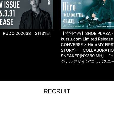
RUDO 2026SS 3月31日
【特別企画】SHOE PLAZA
kutsu.com Limited Releas
CONVERSE × Hiro(MY FIRS
STORY) - COLLABORATI
SNEAKER[NX360 MH] “H
ジナルデザイン”コラボスニ
RECRUIT