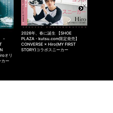
・
2026年、春に誕生 【SHOE
往年のサ
e -
PLAZA・kutsu.com限定発売】
が、カジ
T
CONVERSE × Hiro(MY FIRST
YASUDA 
ON
STORY)コラボスニーカー
iroオリ
ーカー