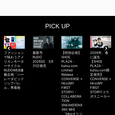
PICK UP
ファッション
最新号
【特別企画】
2026年、春
で味わうアメ
RUDO
SHOE
に誕生
リカンモータ
2026SS 3月
PLAZA・
【SHOE
ーサイクル
31日発売
kutsu.com
PLAZA・
RUDOWEB連
Limited
kutsu.com限
載企画「ハー
Release -
定発売】
レーダビッド
CONVERSE ×
CONVERSE ×
ソンアパレ
Hiro(MY
Hiro(MY
ル」男着術
FIRST
FIRST
STORY) -
STORY)コラ
COLLABORA
ボスニーカー
TION
SNEAKER[NX
360 MH]
“Hiroオリジ