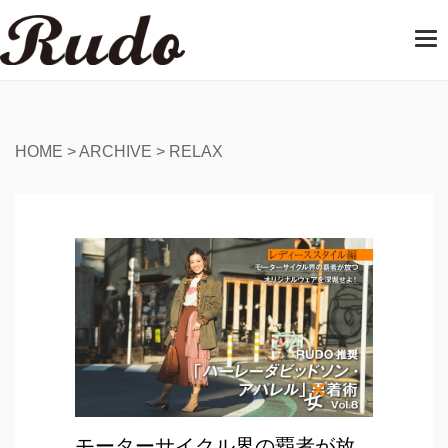
T
o
g
g
l
e
HOME
>
ARCHIVE
>
RELAX
n
a
v
i
g
a
t
i
o
n
モーターサイクル界の覇者が放