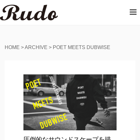
T
o
g
g
l
e
HOME
>
ARCHIVE
>
POET MEETS DUBWISE
n
a
v
i
g
a
t
i
o
n
圧倒的なサウンドスケープを描