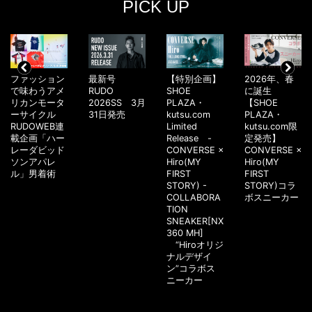
PICK UP
ファッション
最新号
【特別企画】
2026年、春
で味わうアメ
RUDO
SHOE
に誕生
リカンモータ
2026SS 3月
PLAZA・
【SHOE
ーサイクル
31日発売
kutsu.com
PLAZA・
RUDOWEB連
Limited
kutsu.com限
載企画「ハー
Release -
定発売】
レーダビッド
CONVERSE ×
CONVERSE ×
ソンアパレ
Hiro(MY
Hiro(MY
ル」男着術
FIRST
FIRST
STORY) -
STORY)コラ
COLLABORA
ボスニーカー
TION
SNEAKER[NX
360 MH]
“Hiroオリジ
ナルデザイ
ン”コラボス
ニーカー