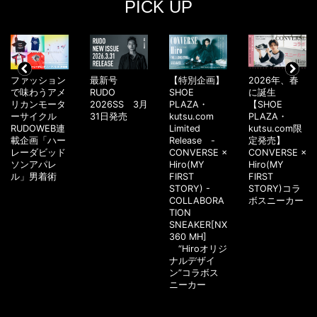
PICK UP
ファッション
最新号
【特別企画】
2026年、春
で味わうアメ
RUDO
SHOE
に誕生
リカンモータ
2026SS 3月
PLAZA・
【SHOE
ーサイクル
31日発売
kutsu.com
PLAZA・
RUDOWEB連
Limited
kutsu.com限
載企画「ハー
Release -
定発売】
レーダビッド
CONVERSE ×
CONVERSE ×
ソンアパレ
Hiro(MY
Hiro(MY
ル」男着術
FIRST
FIRST
STORY) -
STORY)コラ
COLLABORA
ボスニーカー
TION
SNEAKER[NX
360 MH]
“Hiroオリジ
ナルデザイ
ン”コラボス
ニーカー