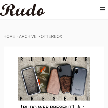
T
o
g
g
l
e
HOME
>
ARCHIVE
>
OTTERBOX
n
a
v
i
g
a
t
i
o
n
【RUDO WEB PRESENT】各１