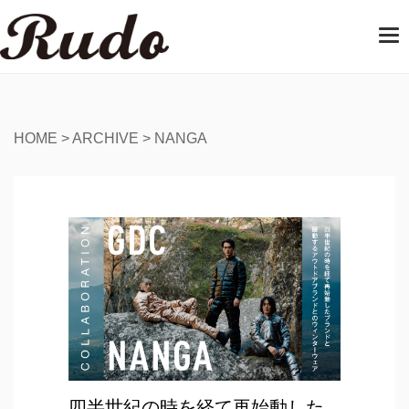
T
o
g
g
l
e
HOME
>
ARCHIVE
>
NANGA
n
a
v
i
g
a
t
i
o
n
四半世紀の時を経て再始動した