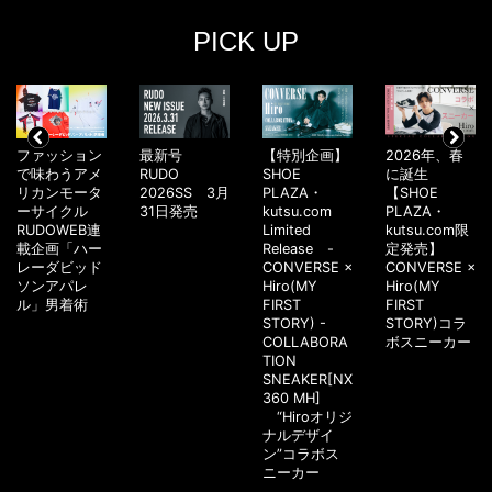
PICK UP
ファッション
最新号
【特別企画】
2026年、春
で味わうアメ
RUDO
SHOE
に誕生
リカンモータ
2026SS 3月
PLAZA・
【SHOE
ーサイクル
31日発売
kutsu.com
PLAZA・
RUDOWEB連
Limited
kutsu.com限
載企画「ハー
Release -
定発売】
レーダビッド
CONVERSE ×
CONVERSE ×
ソンアパレ
Hiro(MY
Hiro(MY
ル」男着術
FIRST
FIRST
STORY) -
STORY)コラ
COLLABORA
ボスニーカー
TION
SNEAKER[NX
360 MH]
“Hiroオリジ
ナルデザイ
ン”コラボス
ニーカー