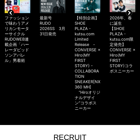
ファッション
最新号
【特別企画】
2026年、春
で味わうアメ
RUDO
SHOE
に誕生
リカンモータ
2026SS 3月
PLAZA・
【SHOE
ーサイクル
31日発売
kutsu.com
PLAZA・
RUDOWEB連
Limited
kutsu.com限
載企画「ハー
Release -
定発売】
レーダビッド
CONVERSE ×
CONVERSE ×
ソンアパレ
Hiro(MY
Hiro(MY
ル」男着術
FIRST
FIRST
STORY) -
STORY)コラ
COLLABORA
ボスニーカー
TION
SNEAKER[NX
360 MH]
“Hiroオリジ
ナルデザイ
ン”コラボス
ニーカー
RECRUIT