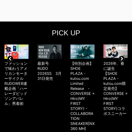
PICK UP
ファッション
最新号
【特別企画】
2026年、春
で味わうアメ
RUDO
SHOE
に誕生
リカンモータ
2026SS 3月
PLAZA・
【SHOE
ーサイクル
31日発売
kutsu.com
PLAZA・
RUDOWEB連
Limited
kutsu.com限
載企画「ハー
Release -
定発売】
レーダビッド
CONVERSE ×
CONVERSE ×
ソンアパレ
Hiro(MY
Hiro(MY
ル」男着術
FIRST
FIRST
STORY) -
STORY)コラ
COLLABORA
ボスニーカー
TION
SNEAKER[NX
360 MH]