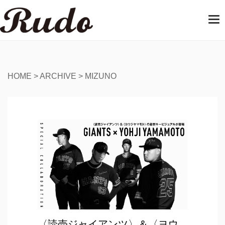
T
o
g
g
l
e
HOME
>
ARCHIVE
>
MIZUNO
n
a
v
i
g
a
t
i
o
n
〈読売ジャイアンツ〉＆〈ヨウ