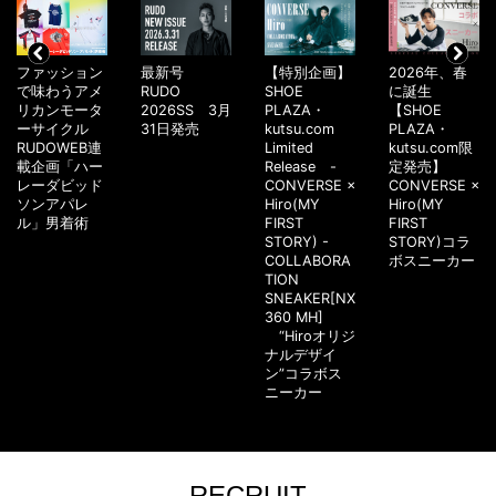
ファッション
最新号
【特別企画】
2026年、春
で味わうアメ
RUDO
SHOE
に誕生
リカンモータ
2026SS 3月
PLAZA・
【SHOE
ーサイクル
31日発売
kutsu.com
PLAZA・
RUDOWEB連
Limited
kutsu.com限
載企画「ハー
Release -
定発売】
レーダビッド
CONVERSE ×
CONVERSE ×
ソンアパレ
Hiro(MY
Hiro(MY
ル」男着術
FIRST
FIRST
STORY) -
STORY)コラ
COLLABORA
ボスニーカー
TION
SNEAKER[NX
360 MH]
“Hiroオリジ
ナルデザイ
ン”コラボス
ニーカー
RECRUIT