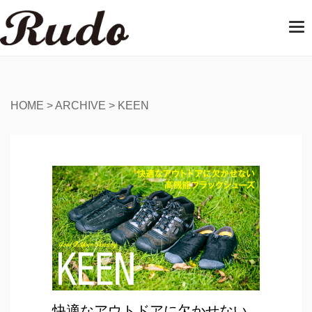
T
o
g
g
l
e
HOME
>
ARCHIVE
>
KEEN
n
a
v
i
g
a
t
i
o
n
快適なアウトドアに欠かせない