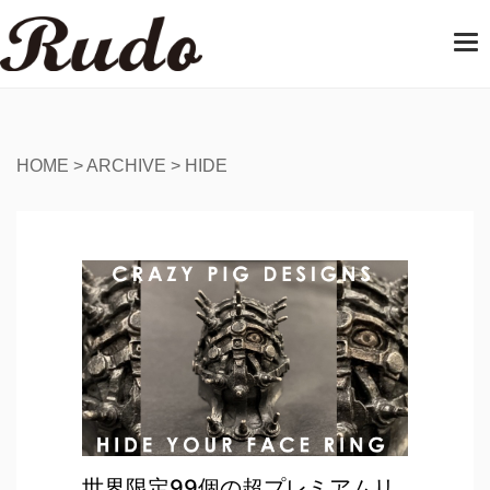
T
o
g
g
l
e
HOME
>
ARCHIVE
>
HIDE
n
a
v
i
g
a
t
i
o
n
世界限定99個の超プレミアムリ