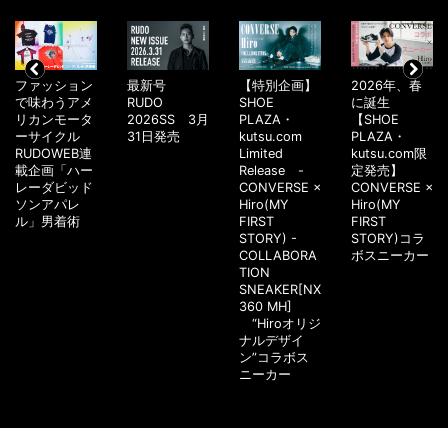
ファッション
最新号
【特別企画】
2026年、春
で味わうアメ
RUDO
SHOE
に誕生
リカンモータ
2026SS 3月
PLAZA・
【SHOE
ーサイクル
31日発売
kutsu.com
PLAZA・
RUDOWEB連
Limited
kutsu.com限
載企画「ハー
Release -
定発売】
レーダビッド
CONVERSE ×
CONVERSE ×
ソンアパレ
Hiro(MY
Hiro(MY
ル」男着術
FIRST
FIRST
STORY) -
STORY)コラ
COLLABORA
ボスニーカー
TION
SNEAKER[NX
360 MH]
“Hiroオリジ
ナルデザイ
ン”コラボス
ニーカー