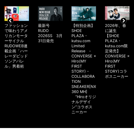
ファッション
最新号
【特別企画】
2026年、春
で味わうアメ
RUDO
SHOE
に誕生
リカンモータ
2026SS 3月
PLAZA・
【SHOE
ーサイクル
31日発売
kutsu.com
PLAZA・
RUDOWEB連
Limited
kutsu.com限
載企画「ハー
Release -
定発売】
レーダビッド
CONVERSE ×
CONVERSE ×
ソンアパレ
Hiro(MY
Hiro(MY
ル」男着術
FIRST
FIRST
STORY) -
STORY)コラ
COLLABORA
ボスニーカー
TION
SNEAKER[NX
360 MH]
“Hiroオリジ
ナルデザイ
ン”コラボス
ニーカー