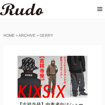
T
o
g
g
l
e
HOME
>
ARCHIVE
>
GERRY
n
a
v
i
g
a
t
i
o
n
【吉祥寺発】中毒者向けシュー