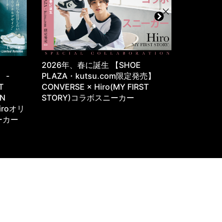
・
2026年、春に誕生 【SHOE
往年のサ
e -
PLAZA・kutsu.com限定発売】
が、カジ
T
CONVERSE × Hiro(MY FIRST
YASUDA 
ON
STORY)コラボスニーカー
iroオリ
ーカー