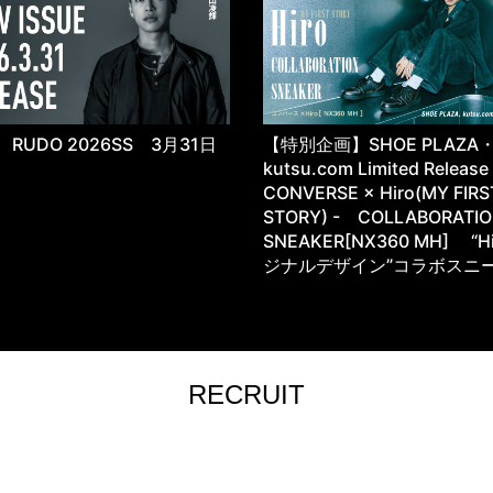
RUDO 2026SS 3月31日
【特別企画】SHOE PLAZA
kutsu.com Limited Releas
CONVERSE × Hiro(MY FIRS
STORY) - COLLABORATI
SNEAKER[NX360 MH] “H
ジナルデザイン”コラボスニ
RECRUIT