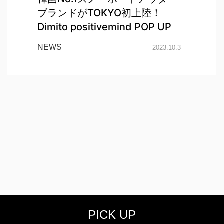
ブランドがTOKYO初上陸！
Dimito positivemind POP UP
NEWS
2023.10.3
PICK UP