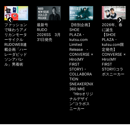
ファッション
最新号
【特別企画】
2026年、春
で味わうアメ
RUDO
SHOE
に誕生
リカンモータ
2026SS 3月
PLAZA・
【SHOE
ーサイクル
31日発売
kutsu.com
PLAZA・
RUDOWEB連
Limited
kutsu.com限
載企画「ハー
Release -
定発売】
レーダビッド
CONVERSE ×
CONVERSE ×
ソンアパレ
Hiro(MY
Hiro(MY
ル」男着術
FIRST
FIRST
STORY) -
STORY)コラ
COLLABORA
ボスニーカー
TION
SNEAKER[NX
360 MH]
“Hiroオリジ
ナルデザイ
ン”コラボス
ニーカー