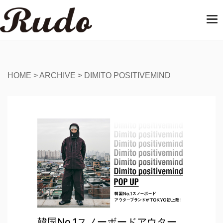
T
o
g
g
l
e
HOME
>
ARCHIVE
>
DIMITO POSITIVEMIND
n
a
v
i
g
a
t
i
o
n
韓国No.1スノーボードアウター