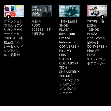
ファッション
最新号
【特別企画】
2026年、春
で味わうアメ
RUDO
SHOE
に誕生
リカンモータ
2026SS 3月
PLAZA・
【SHOE
ーサイクル
31日発売
kutsu.com
PLAZA・
RUDOWEB連
Limited
kutsu.com限
載企画「ハー
Release -
定発売】
レーダビッド
CONVERSE ×
CONVERSE ×
ソンアパレ
Hiro(MY
Hiro(MY
ル」男着術
FIRST
FIRST
STORY) -
STORY)コラ
COLLABORA
ボスニーカー
TION
SNEAKER[NX
360 MH]
“Hiroオリジ
ナルデザイ
ン”コラボス
ニーカー