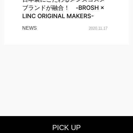
ブランドが融合！ -BROSH ×
LINC ORIGINAL MAKERS-
NEWS
2020.11.17
PICK UP