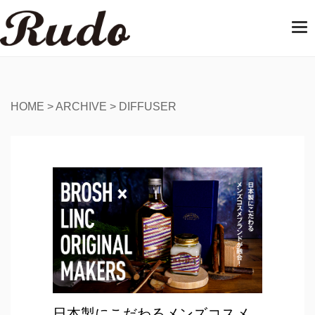
T
o
g
g
l
e
HOME
>
ARCHIVE
>
DIFFUSER
n
a
v
i
g
a
t
i
o
n
日本製にこだわるメンズコスメ