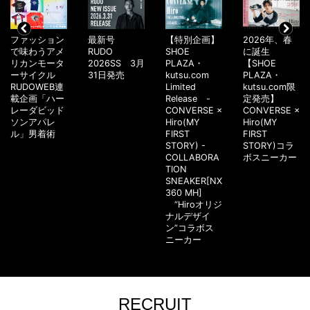
ファッション
最新号
【特別企画】
2026年、春
で味わうアメ
RUDO
SHOE
に誕生
リカンモータ
2026SS 3月
PLAZA・
【SHOE
ーサイクル
31日発売
kutsu.com
PLAZA・
RUDOWEB連
Limited
kutsu.com限
載企画「ハー
Release -
定発売】
レーダビッド
CONVERSE ×
CONVERSE ×
ソンアパレ
Hiro(MY
Hiro(MY
ル」男着術
FIRST
FIRST
STORY) -
STORY)コラ
COLLABORA
ボスニーカー
TION
SNEAKER[NX
360 MH]
“Hiroオリジ
ナルデザイ
ン”コラボス
ニーカー
RECRUIT