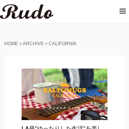
T
o
g
g
l
e
HOME
>
ARCHIVE
>
CALIFORNIA
n
a
v
i
g
a
t
i
o
n
LA発“ゆったりした生活”を楽し