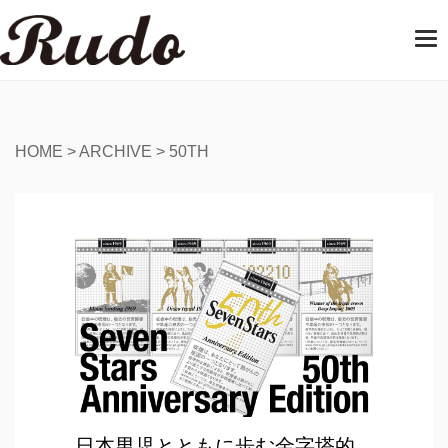
T
o
g
g
l
e
HOME
>
ARCHIVE
>
50TH
n
a
v
i
g
a
t
i
o
n
日本男児とともに歩む金字塔的