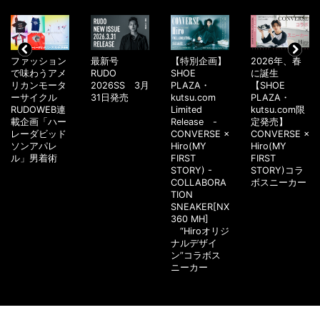
ファッション
最新号
【特別企画】
2026年、春
で味わうアメ
RUDO
SHOE
に誕生
リカンモータ
2026SS 3月
PLAZA・
【SHOE
ーサイクル
31日発売
kutsu.com
PLAZA・
RUDOWEB連
Limited
kutsu.com限
載企画「ハー
Release -
定発売】
レーダビッド
CONVERSE ×
CONVERSE ×
ソンアパレ
Hiro(MY
Hiro(MY
ル」男着術
FIRST
FIRST
STORY) -
STORY)コラ
COLLABORA
ボスニーカー
TION
SNEAKER[NX
360 MH]
“Hiroオリジ
ナルデザイ
ン”コラボス
ニーカー