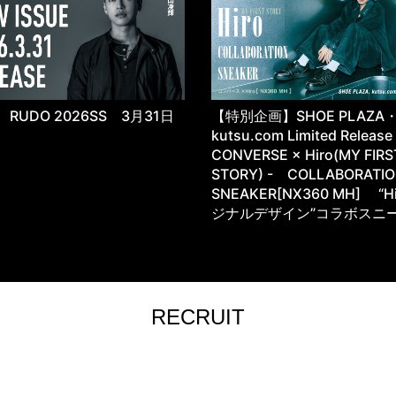
RUDO 2026SS 3月31日
【特別企画】SHOE PLAZA
kutsu.com Limited Releas
CONVERSE × Hiro(MY FIRS
STORY) - COLLABORATI
SNEAKER[NX360 MH] “H
ジナルデザイン”コラボスニ
RECRUIT