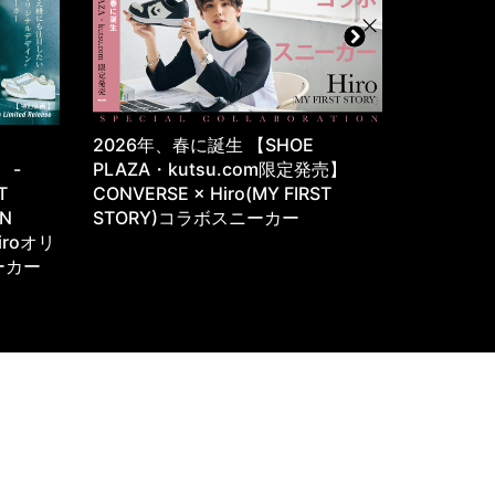
・
2026年、春に誕生 【SHOE
往年のサ
e -
PLAZA・kutsu.com限定発売】
が、カジ
T
CONVERSE × Hiro(MY FIRST
YASUDA 
ON
STORY)コラボスニーカー
iroオリ
ーカー