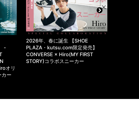
・
2026年、春に誕生 【SHOE
往年のサ
e -
PLAZA・kutsu.com限定発売】
が、カジ
T
CONVERSE × Hiro(MY FIRST
YASUDA 
ON
STORY)コラボスニーカー
iroオリ
ーカー