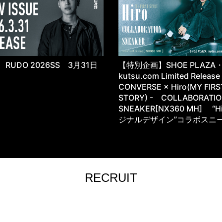
RUDO 2026SS 3月31日
【特別企画】SHOE PLAZA
kutsu.com Limited Releas
CONVERSE × Hiro(MY FIRS
STORY) - COLLABORATI
SNEAKER[NX360 MH] “H
ジナルデザイン”コラボスニ
RECRUIT