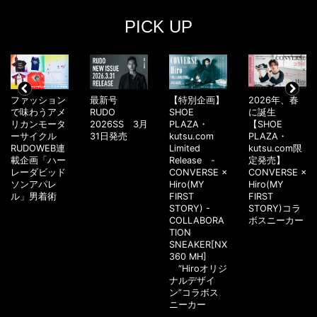
PICK UP
ファッション
最新号
【特別企画】
2026年、春
で味わうアメ
RUDO
SHOE
に誕生
リカンモータ
2026SS 3月
PLAZA・
【SHOE
ーサイクル
31日発売
kutsu.com
PLAZA・
RUDOWEB連
Limited
kutsu.com限
載企画「ハー
Release -
定発売】
レーダビッド
CONVERSE ×
CONVERSE ×
ソンアパレ
Hiro(MY
Hiro(MY
ル」男着術
FIRST
FIRST
STORY) -
STORY)コラ
COLLABORA
ボスニーカー
TION
SNEAKER[NX
360 MH]
“Hiroオリジ
ナルデザイ
ン”コラボス
ニーカー