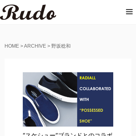
T
o
g
g
l
e
HOME
>
ARCHIVE
>
野坂稔和
n
a
v
i
g
a
t
i
o
n
“スケシュー”ブランドとのコラボ