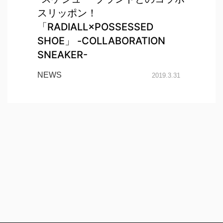
スリッポン！
「RADIALL×POSSESSED
SHOE」 -COLLABORATION
SNEAKER-
NEWS
2019.3.31