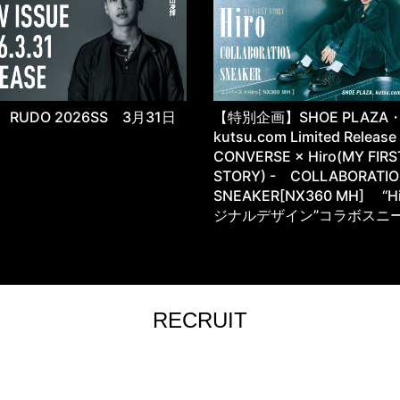
RUDO 2026SS 3月31日
【特別企画】SHOE PLAZA
kutsu.com Limited Releas
CONVERSE × Hiro(MY FIRS
STORY) - COLLABORATI
SNEAKER[NX360 MH] “H
ジナルデザイン”コラボスニ
RECRUIT