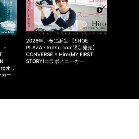
・
2026年、春に誕生 【SHOE
往年のサ
e -
PLAZA・kutsu.com限定発売】
が、カジ
T
CONVERSE × Hiro(MY FIRST
YASUDA 
ON
STORY)コラボスニーカー
iroオリ
ーカー