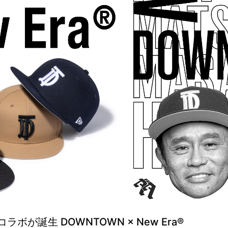
が誕生 DOWNTOWN × New Era®