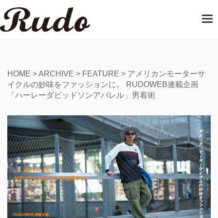
T
o
g
g
l
e
HOME
>
ARCHIVE
>
FEATURE
>
アメリカンモーターサ
n
イクルの妙味をファッションに。 RUDOWEB連載企画
a
「ハーレーダビッドソンアパレル」男着術
v
i
g
a
t
i
o
n