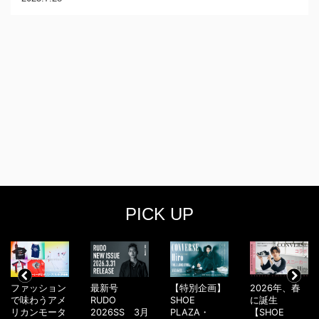
PICK UP
ファッション
最新号
【特別企画】
2026年、春
で味わうアメ
RUDO
SHOE
に誕生
リカンモータ
2026SS 3月
PLAZA・
【SHOE