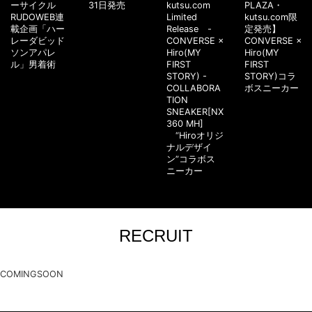
ーサイクル
31日発売
kutsu.com
PLAZA・
RUDOWEB連
Limited
kutsu.com限
載企画「ハー
Release -
定発売】
レーダビッド
CONVERSE ×
CONVERSE ×
ソンアパレ
Hiro(MY
Hiro(MY
ル」男着術
FIRST
FIRST
STORY) -
STORY)コラ
COLLABORA
ボスニーカー
TION
SNEAKER[NX
360 MH]
“Hiroオリジ
ナルデザイ
ン”コラボス
ニーカー
RECRUIT
COMINGSOON