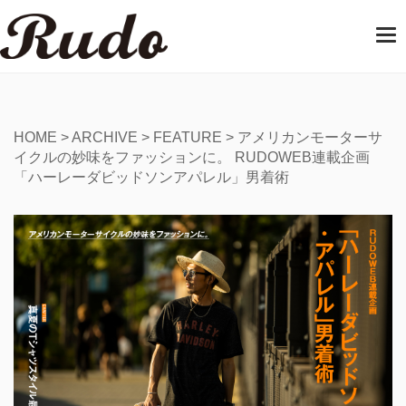
T
o
g
g
l
e
HOME
>
ARCHIVE
>
FEATURE
>
アメリカンモーターサ
n
イクルの妙味をファッションに。 RUDOWEB連載企画
a
「ハーレーダビッドソンアパレル」男着術
v
i
g
a
t
i
o
n