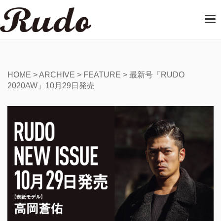
T
o
g
g
l
e
HOME
>
ARCHIVE
>
FEATURE
>
最新号「RUDO
n
2020AW」10月29日発売
a
v
i
g
a
t
i
o
n