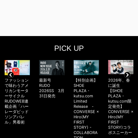
PICK UP
ファッション
最新号
【特別企画】
2026年、春
で味わうアメ
RUDO
SHOE
に誕生
リカンモータ
2026SS 3月
PLAZA・
【SHOE
ーサイクル
31日発売
kutsu.com
PLAZA・
RUDOWEB連
Limited
kutsu.com限
載企画「ハー
Release -
定発売】
レーダビッド
CONVERSE ×
CONVERSE ×
ソンアパレ
Hiro(MY
Hiro(MY
ル」男着術
FIRST
FIRST
STORY) -
STORY)コラ
COLLABORA
ボスニーカー
TION