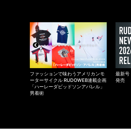
5年のワーク
ファッションで味わうアメリカンモ
最新号 
K
ーターサイクル RUDOWEB連載企画
発売
「ハーレーダビッドソンアパレル」
男着術