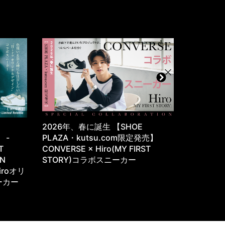
・
2026年、春に誕生 【SHOE
往年のサ
e -
PLAZA・kutsu.com限定発売】
が、カジ
T
CONVERSE × Hiro(MY FIRST
YASUDA 
ON
STORY)コラボスニーカー
iroオリ
ーカー