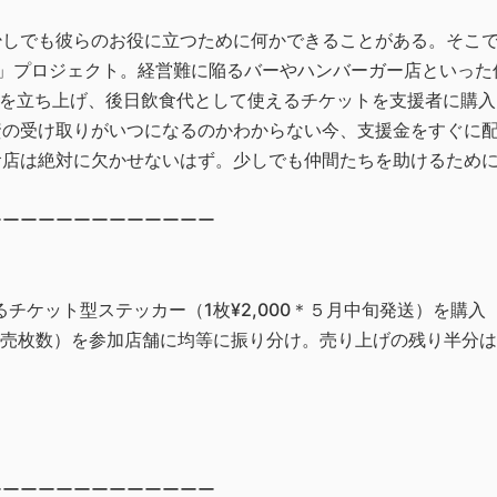
しでも彼らのお役に立つために何かできることがある。そこで
UR」プロジェクト。経営難に陥るバーやハンバーガー店といった仲間
URGER」を立ち上げ、後日飲食代として使えるチケットを支援者
資の受け取りがいつになるのかわからない今、支援金をすぐに
食店は絶対に欠かせないはず。少しでも仲間たちを助けるため
ーーーーーーーーーーーーー
るチケット型ステッカー（1枚¥2,000＊５月中旬発送）を購入
0×販売枚数）を参加店舗に均等に振り分け。売り上げの残り半分
ーーーーーーーーーーーーー