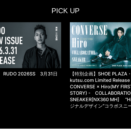
PICK UP
RUDO 2026SS 3月31日
【特別企画】SHOE PLAZA
kutsu.com Limited Releas
CONVERSE × Hiro(MY FIRS
STORY) - COLLABORATI
SNEAKER[NX360 MH] “H
ジナルデザイン”コラボスニ