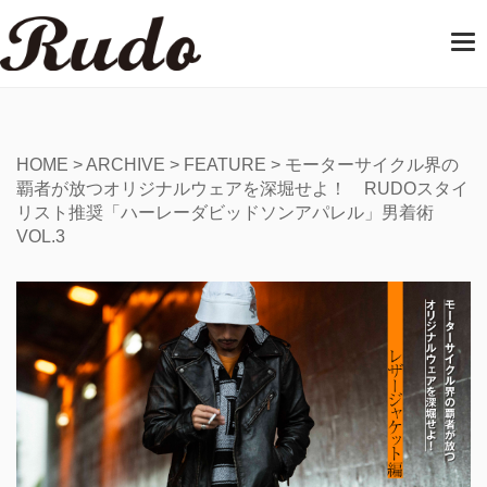
T
o
g
g
l
e
HOME
>
ARCHIVE
>
FEATURE
>
モーターサイクル界の
n
覇者が放つオリジナルウェアを深堀せよ！ RUDOスタイ
a
リスト推奨「ハーレーダビッドソンアパレル」男着術
v
VOL.3
i
g
a
t
i
o
n