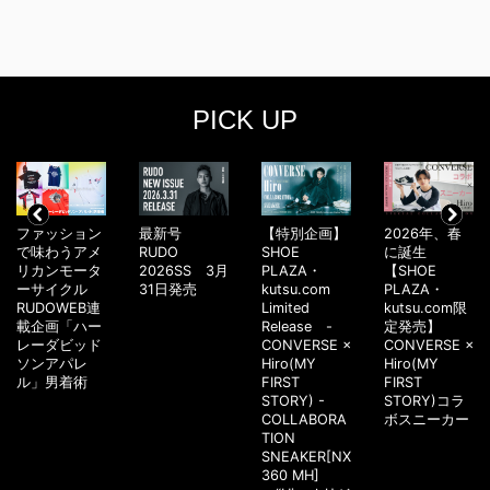
PICK UP
ファッション
最新号
【特別企画】
2026年、春
で味わうアメ
RUDO
SHOE
に誕生
リカンモータ
2026SS 3月
PLAZA・
【SHOE
ーサイクル
31日発売
kutsu.com
PLAZA・
RUDOWEB連
Limited
kutsu.com限
載企画「ハー
Release -
定発売】
レーダビッド
CONVERSE ×
CONVERSE ×
ソンアパレ
Hiro(MY
Hiro(MY
ル」男着術
FIRST
FIRST
STORY) -
STORY)コラ
COLLABORA
ボスニーカー
TION
SNEAKER[NX
360 MH]