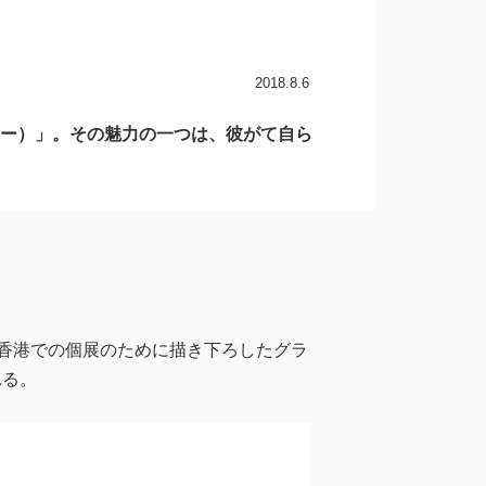
2018.8.6
ャー）」。その魅力の一つは、彼がて自ら
香港での個展のために描き下ろしたグラ
れる。